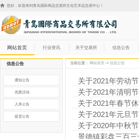
您好，欢迎来到青岛国际商品交易所文化艺术品交易中心！
网站首页
行业资讯
关于交易所
信息公告
当前位置：
网站首页
->
信息公告
信息公告
关于2021年劳动
通知公告
关于2021年清明
优惠活动
关于2021年春节
入库公告
关于2021年元旦
提货公告
关于2020年中
景德镇彩盘三百三