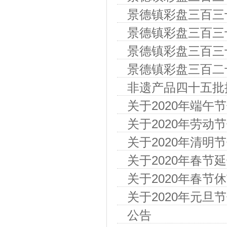
景德镇彩盘三百三
景德镇彩盘三百三
景德镇彩盘三百三
景德镇彩盘三百二
非遗产品四十五批
关于2020年端午
关于2020年劳动
关于2020年清明
关于2020年春节
关于2020年春节
关于2020年元旦
公告